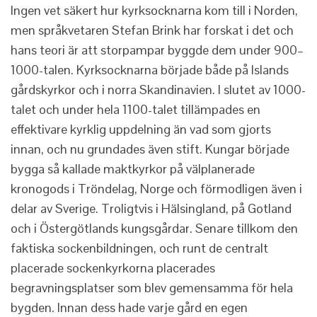
Ingen vet säkert hur kyrksocknarna kom till i Norden,
men språkvetaren Stefan Brink har forskat i det och
hans teori är att storpampar byggde dem under 900–
1000-talen. Kyrksocknarna började både på Islands
gårdskyrkor och i norra Skandinavien. I slutet av 1000-
talet och under hela 1100-talet tillämpades en
effektivare kyrklig uppdelning än vad som gjorts
innan, och nu grundades även stift. Kungar började
bygga så kallade maktkyrkor på välplanerade
kronogods i Tröndelag, Norge och förmodligen även i
delar av Sverige. Troligtvis i Hälsingland, på Gotland
och i Östergötlands kungsgårdar. Senare tillkom den
faktiska sockenbildningen, och runt de centralt
placerade sockenkyrkorna placerades
begravningsplatser som blev gemensamma för hela
bygden. Innan dess hade varje gård en egen