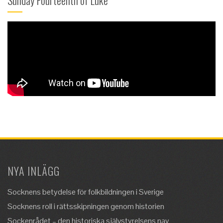
Sunday Fourteenth of Luke
NYA INLÄGG
Socknens betydelse för folkbildningen i Sverige
Socknens roll i rättsskipningen genom historien
Sockenrådet – den historiska självstyrelsens nav