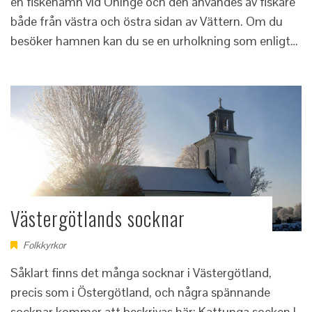
en fiskehamn vid Öninge och den användes av fiskare
både från västra och östra sidan av Vättern. Om du
besöker hamnen kan du se en urholkning som enligt…
Västergötlands socknar
Folkkyrkor
Såklart finns det många socknar i Västergötland,
precis som i Östergötland, och några spännande
socknar kommer att beskrivas här: Kattunga socken I