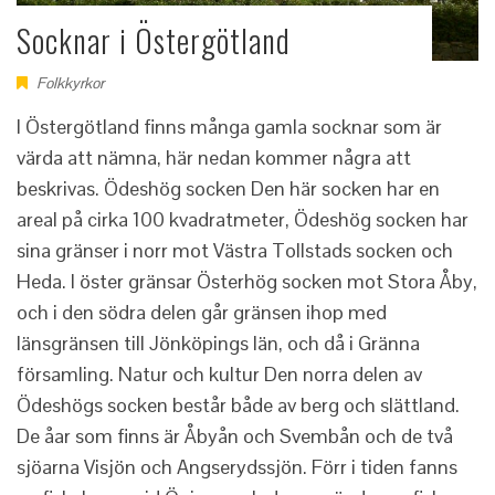
Socknar i Östergötland
Folkkyrkor
I Östergötland finns många gamla socknar som är
värda att nämna, här nedan kommer några att
beskrivas. Ödeshög socken Den här socken har en
areal på cirka 100 kvadratmeter, Ödeshög socken har
sina gränser i norr mot Västra Tollstads socken och
Heda. I öster gränsar Österhög socken mot Stora Åby,
och i den södra delen går gränsen ihop med
länsgränsen till Jönköpings län, och då i Gränna
församling. Natur och kultur Den norra delen av
Ödeshögs socken består både av berg och slättland.
De åar som finns är Åbyån och Svembån och de två
sjöarna Visjön och Angserydssjön. Förr i tiden fanns