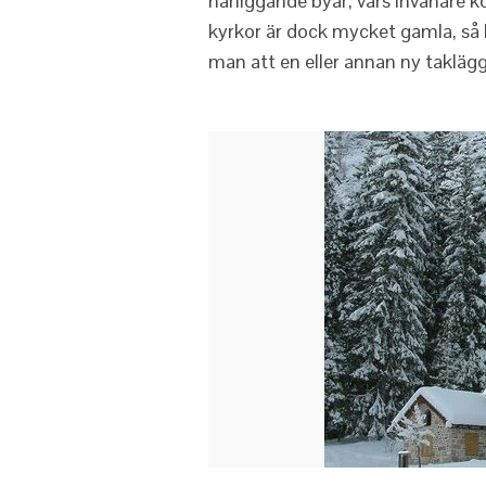
närliggande byar, vars invånare
kyrkor är dock mycket gamla, så l
man att en eller annan ny taklä