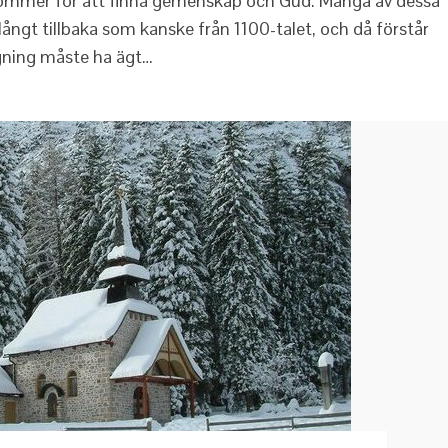
 kommer för att finna gemenskap och Gud. Många av dessa
ångt tillbaka som kanske från 1100-talet, och då förstår
ggning måste ha ägt…