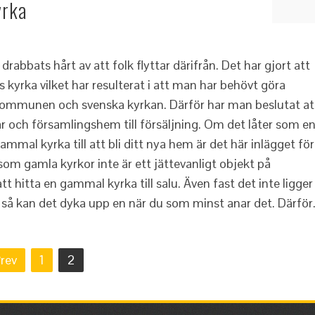
yrka
abbats hårt av att folk flyttar därifrån. Det har gjort att
as kyrka vilket har resulterat i att man har behövt göra
ommunen och svenska kyrkan. Därför har man beslutat at
r och församlingshem till försäljning. Om det låter som e
mmal kyrka till att bli ditt nya hem är det här inlägget för
om gamla kyrkor inte är ett jättevanligt objekt på
tt hitta en gammal kyrka till salu. Även fast det inte ligger
et så kan det dyka upp en när du som minst anar det. Därfö
rev
1
2