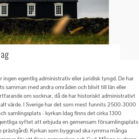
dag
 ingen egentlig administrativ eller juridisk tyngd. De har
ts samman med andra områden och blivit till län eller
farande om socknar, då de har historiskt administrativt
alt värde. I Sverige har det som mest funnits 2500-3000
h samlingsplats - kyrkan Idag finns det cirka 1300
gentliga syftet att erbjuda en gemensam församlingsplats 
nde prästgård). Kyrkan som byggnad ska rymma många