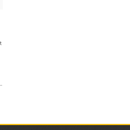
t
n
r…