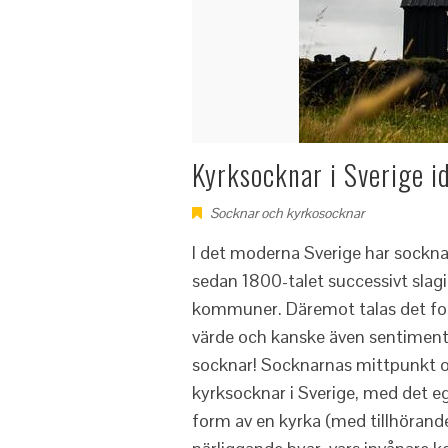
Kyrksocknar i Sverige i
Socknar och kyrkosocknar
I det moderna Sverige har socknar
sedan 1800-talet successivt slagi
kommuner. Däremot talas det fort
värde och kanske även sentiment
socknar! Socknarnas mittpunkt oc
kyrksocknar i Sverige, med det e
form av en kyrka (med tillhöra