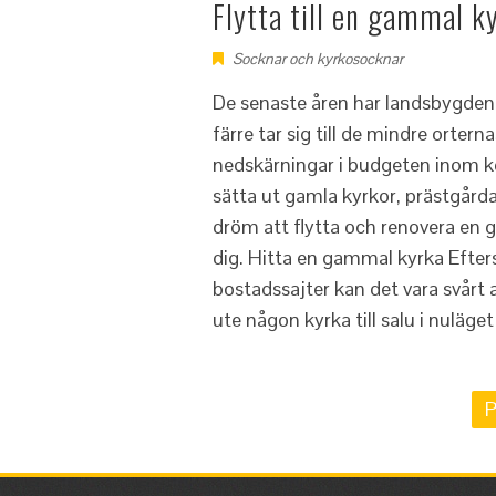
Flytta till en gammal k
Socknar och kyrkosocknar
De senaste åren har landsbygden dr
färre tar sig till de mindre ortern
nedskärningar i budgeten inom k
sätta ut gamla kyrkor, prästgårda
dröm att flytta och renovera en ga
dig. Hitta en gammal kyrka Efters
bostadssajter kan det vara svårt a
ute någon kyrka till salu i nuläg
Sidnumrering
P
för
inlägg